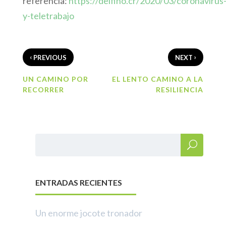
referencia:
https://delfino.cr/2020/03/coronavirus
y-teletrabajo
‹
›
PREVIOUS
NEXT
UN CAMINO POR
EL LENTO CAMINO A LA
RECORRER
RESILIENCIA
ENTRADAS RECIENTES
Un enorme jocote tronador