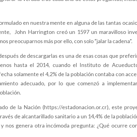
ormulado en nuestra mente en alguna de las tantas ocasi
nte, John Harrington creó un 1597 un maravilloso inv
s preocuparnos más por ello, con solo “jalar la cadena”.
después de descargarlas es una de esas cosas que prefer
menos hasta el 2014, cuando el Instituto de Acueduct
 fecha solamente el 4,2% de la población contaba con acce
ratamiento adecuado, por lo que comenzó a implementa
población.
do de la Nación (https://estadonacion.or.cr), este proy
través de alcantarillado sanitario a un 14,4% de la població
 y nos genera otra incómoda pregunta: ¿Qué ocurre con