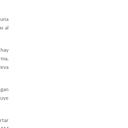
 una
s al
 hay
rma,
lleva
rgan
cluye
rtar