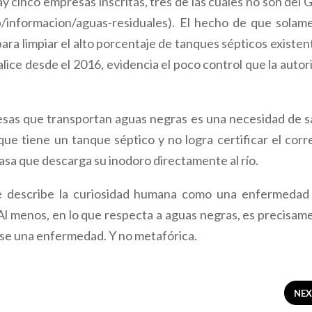
y cinco empresas inscritas, tres de las cuales no son del
p/informacion/aguas-residuales). El hecho de que solam
ra limpiar el alto porcentaje de tanques sépticos existent
lice desde el 2016, evidencia el poco control que la autor
sas que transportan aguas negras es una necesidad de s
ue tiene un tanque séptico y no logra certificar el corr
casa que descarga su inodoro directamente al río.
e describe la curiosidad humana como una enfermedad
 Al menos, en lo que respecta a aguas negras, es precisam
verse una enfermedad. Y no metafórica.
NE