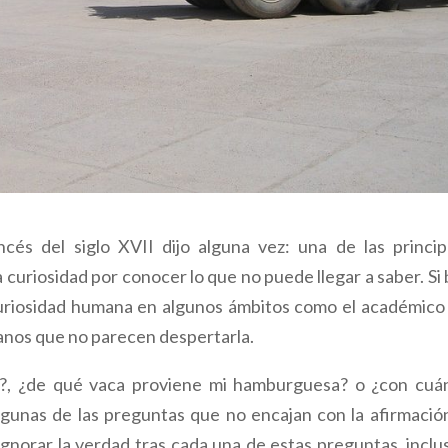
ancés del siglo XVII dijo alguna vez: una de las princip
uriosidad por conocer lo que no puede llegar a saber. Si 
uriosidad humana en algunos ámbitos como el académico 
ianos que no parecen despertarla.
?, ¿de qué vaca proviene mi hamburguesa? o ¿con cuá
lgunas de las preguntas que no encajan con la afirmació
gnorar la verdad tras cada una de estas preguntas, inclus