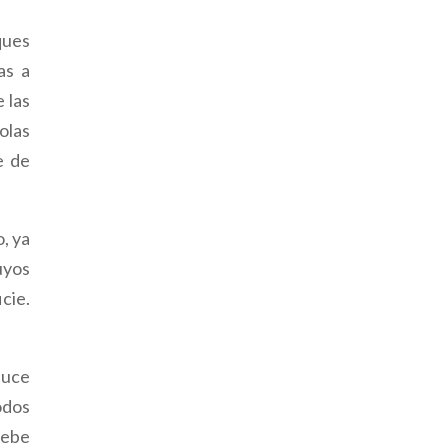
ques
as a
 las
olas
e de
, ya
uyos
cie.
duce
odos
debe