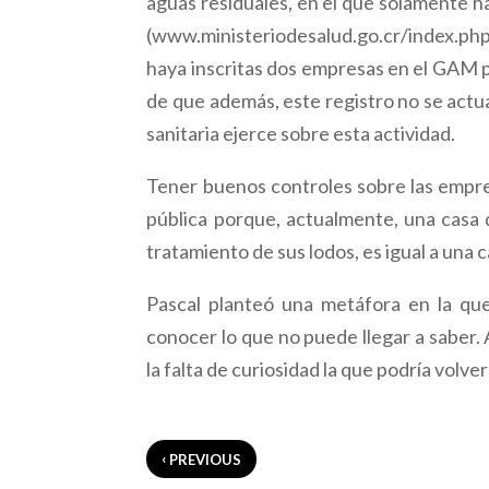
aguas residuales, en el que solamente ha
(www.ministeriodesalud.go.cr/index.ph
haya inscritas dos empresas en el GAM pa
de que además, este registro no se actua
sanitaria ejerce sobre esta actividad.
Tener buenos controles sobre las empre
pública porque, actualmente, una casa q
tratamiento de sus lodos, es igual a una 
Pascal planteó una metáfora en la qu
conocer lo que no puede llegar a saber.
la falta de curiosidad la que podría vol
‹
PREVIOUS