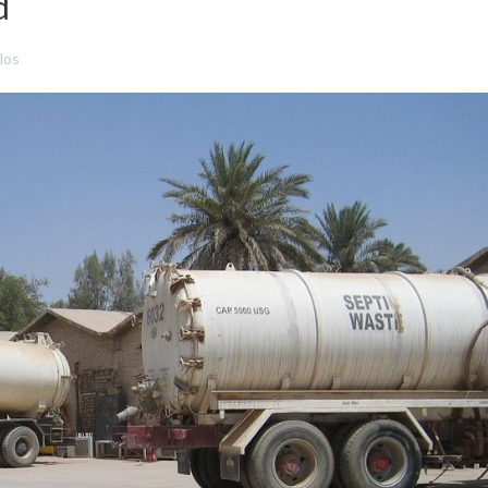
d
los