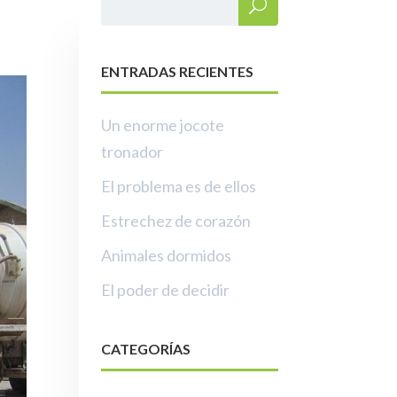
ENTRADAS RECIENTES
Un enorme jocote
tronador
El problema es de ellos
Estrechez de corazón
Animales dormidos
El poder de decidir
CATEGORÍAS