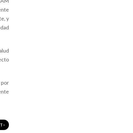
 GAM
ente
e, y
idad
alud
ecto
 por
ente
›
XT