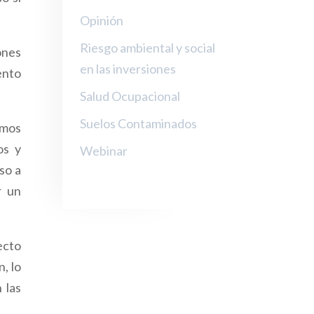
Opinión
Riesgo ambiental y social
ones
en las inversiones
ento
Salud Ocupacional
Suelos Contaminados
imos
os y
Webinar
so a
r un
ecto
n, lo
 las