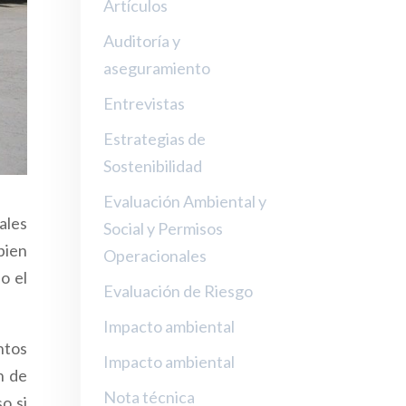
Artículos
Auditoría y
aseguramiento
Entrevistas
Estrategias de
Sostenibilidad
Evaluación Ambiental y
ales
Social y Permisos
bien
Operacionales
o el
Evaluación de Riesgo
Impacto ambiental
ntos
Impacto ambiental
n de
Nota técnica
o si